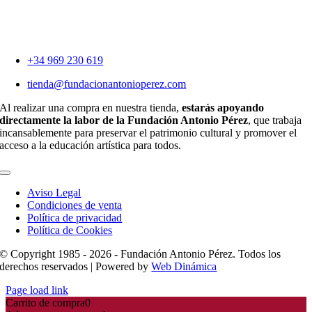
+34 969 230 619
tienda@fundacionantonioperez.com
Al realizar una compra en nuestra tienda,
estarás apoyando
directamente la labor de la Fundación Antonio Pérez
, que trabaja
incansablemente para preservar el patrimonio cultural y promover el
acceso a la educación artística para todos.
Toggle
Navigation
Aviso Legal
Condiciones de venta
Política de privacidad
Política de Cookies
© Copyright 1985 - 2026 - Fundación Antonio Pérez. Todos los
derechos reservados | Powered by
Web Dinámica
Page load link
Carrito de compra
0