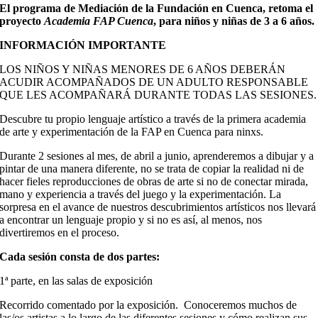
El programa de Mediación de la Fundación en Cuenca, retoma el
proyecto
Academia FAP Cuenca
, para niños y niñas de 3 a 6 años.
INFORMACIÓN IMPORTANTE
LOS NIÑOS Y NIÑAS MENORES DE 6 AÑOS DEBERÁN
ACUDIR ACOMPAÑADOS DE UN ADULTO RESPONSABLE
QUE LES ACOMPAÑARÁ DURANTE TODAS LAS SESIONES.
Descubre tu propio lenguaje artístico a través de la primera academia
de arte y experimentación de la FAP en Cuenca para ninxs.
Durante 2 sesiones al mes, de abril a junio, aprenderemos a dibujar y a
pintar de una manera diferente, no se trata de copiar la realidad ni de
hacer fieles reproducciones de obras de arte si no de conectar mirada,
mano y experiencia a través del juego y la experimentación. La
sorpresa en el avance de nuestros descubrimientos artísticos nos llevará
a encontrar un lenguaje propio y si no es así, al menos, nos
divertiremos en el proceso.
Cada sesión consta de dos partes:
1ª parte, en las salas de exposición
Recorrido comentado por la exposición. Conoceremos muchos de
las/os artistas a lo largo de las diferentes sesiones y cómo realizan sus